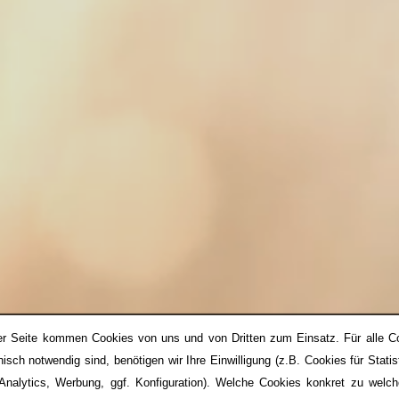
er Seite kommen Cookies von uns und von Dritten zum Einsatz. Für alle Co
nisch notwendig sind, benötigen wir Ihre Einwilligung (z.B. Cookies für Stati
 Analytics, Werbung, ggf. Konfiguration). Welche Cookies konkret zu wel