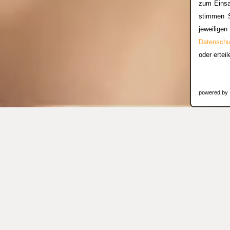
zum Einsa
stimmen S
jeweilige
Datenschu
oder ertei
powered by
Philosophie