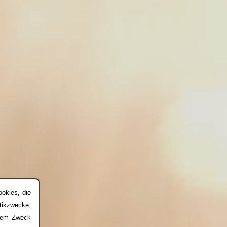
okies, die
stikzwecke,
chem Zweck